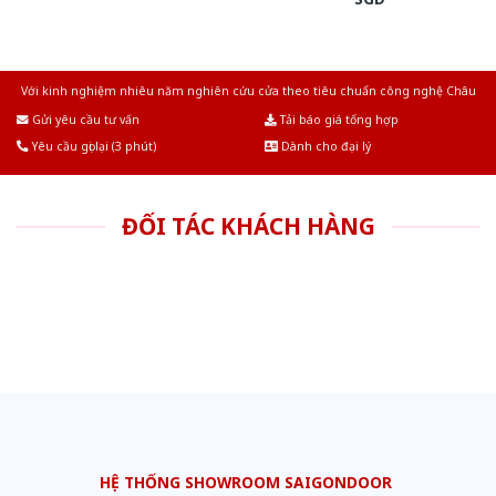
Với kinh nghiệm nhiêu năm nghiên cứu cửa theo tiêu chuẩn công nghệ Châu
Âu.Chúng tôi tự tin là nhà sản xuất & cung cấp hàng đầu tại Việt Nam!
Gửi yêu cầu tư vấn
Tải báo giá tổng hợp
Yêu cầu gọi lại (3 phút)
Dành cho đại lý
ĐỐI TÁC KHÁCH HÀNG
HỆ THỐNG SHOWROOM SAIGONDOOR