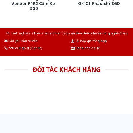
Veneer P1R2 Căm Xe-
O4-C1 Phào chi-SGD
SGD
Với kinh nghiệm nhiêu năm nghiên cứu cửa theo tiêu chuẩn công nghệ Châu
Âu.Chúng tôi tự tin là nhà sản xuất & cung cấp hàng đầu tại Việt Nam!
Gửi yêu cầu tư vấn
Tải báo giá tổng hợp
Yêu cầu gọi lại (3 phút)
Dành cho đại lý
ĐỐI TÁC KHÁCH HÀNG