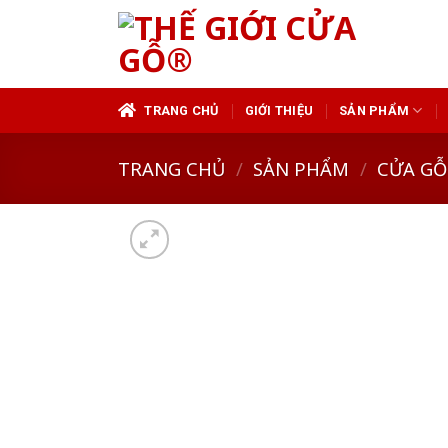
Skip
to
content
TRANG CHỦ
GIỚI THIỆU
SẢN PHẨM
TRANG CHỦ
/
SẢN PHẨM
/
CỬA GỖ