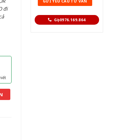
OR
 đi
cả
Gọi 0976.169.864
hiết
N