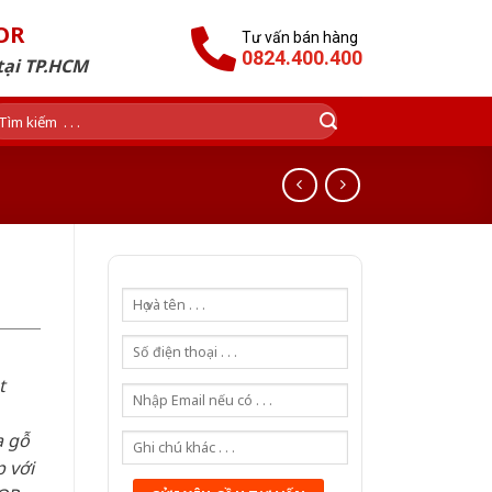
OR
Tư vấn bán hàng
0824.400.400
tại TP.HCM
ìm
ếm:
t
a gỗ
 với