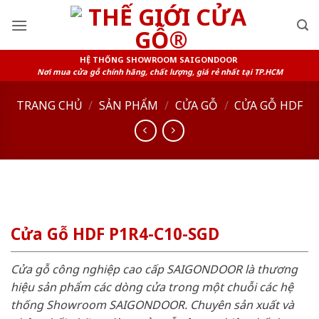
Skip
to
content
HỆ THỐNG SHOWROOM SAIGONDOOR
Nơi mua cửa gỗ chính hãng, chất lượng, giá rẻ nhất tại TP.HCM
TRANG CHỦ
/
SẢN PHẨM
/
CỬA GỖ
/
CỬA GỖ HDF
Cửa Gỗ HDF P1R4-C10-SGD
Cửa gỗ công nghiệp cao cấp SAIGONDOOR là thương
hiệu sản phẩm các dòng cửa trong một chuỗi các hệ
thống Showroom SAIGONDOOR. Chuyên sản xuất và