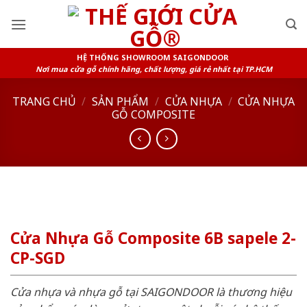
Skip
to
content
HỆ THỐNG SHOWROOM SAIGONDOOR
Nơi mua cửa gỗ chính hãng, chất lượng, giá rẻ nhất tại TP.HCM
TRANG CHỦ
/
SẢN PHẨM
/
CỬA NHỰA
/
CỬA NHỰA
GỖ COMPOSITE
Cửa Nhựa Gỗ Composite 6B sapele 2-
CP-SGD
Cửa nhựa và nhựa gỗ tại SAIGONDOOR là thương hiệu