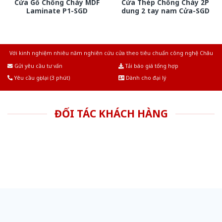
Cửa Gỗ Chống Cháy MDF
Cửa Thép Chống Cháy 2P
Laminate P1-SGD
dung 2 tay nam Cửa-SGD
Với kinh nghiệm nhiêu năm nghiên cứu cửa theo tiêu chuẩn công nghệ Châu
Âu.Chúng tôi tự tin là nhà sản xuất & cung cấp hàng đầu tại Việt Nam!
Gửi yêu cầu tư vấn
Tải báo giá tổng hợp
Yêu cầu gọi lại (3 phút)
Dành cho đại lý
ĐỐI TÁC KHÁCH HÀNG