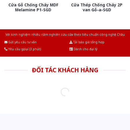
Cửa Gỗ Chống Cháy MDF
Cửa Thép Chống Cháy 2P
Melamine P1-SGD
van Gỗ-a-SGD
Với kinh nghiệm nhiêu năm nghiên cứu cửa theo tiêu chuẩn công nghệ Châu
Âu.Chúng tôi tự tin là nhà sản xuất & cung cấp hàng đầu tại Việt Nam!
Gửi yêu cầu tư vấn
Tải báo giá tổng hợp
Yêu cầu gọi lại (3 phút)
Dành cho đại lý
ĐỐI TÁC KHÁCH HÀNG