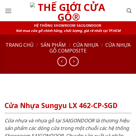
Skip
to
content
HỆ THỐNG SHOWROOM SAIGONDOOR
Nơi mua cửa gỗ chính hãng, chất lượng, giá rẻ nhất tại TP.HCM
TRANG CHỦ
/
SẢN PHẨM
/
CỬA NHỰA
/
CỬA NHỰA
GỖ COMPOSITE
Cửa Nhựa Sungyu LX 462-CP-SGD
Cửa nhựa và nhựa gỗ tại SAIGONDOOR là thương hiệu
sản phẩm các dòng cửa trong một chuỗi các hệ thống
Showroom SAIGONDOOR. Chuyên sản xuất và phân