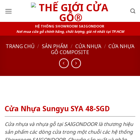
Skip
to
content
HỆ THỐNG SHOWROOM SAIGONDOOR
Nơi mua cửa gỗ chính hãng, chất lượng, giá rẻ nhất tại TP.HCM
TRANG CHỦ
/
SẢN PHẨM
/
CỬA NHỰA
/
CỬA NHỰA
GỖ COMPOSITE
Cửa Nhựa Sungyu SYA 48-SGD
Cửa nhựa và nhựa gỗ tại SAIGONDOOR là thương hiệu
sản phẩm các dòng cửa trong một chuỗi các hệ thống
Showroom SAIGONDOOR. Chuyên sản xuất và phân