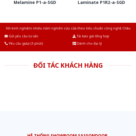
Melamine P1-a-SGD
Laminate P1R2-a-SGD
Với kinh nghiệm nhiêu năm nghiên cứu cửa theo tiêu chuẩn công nghệ Châu
Âu.Chúng tôi tự tin là nhà sản xuất & cung cấp hàng đầu tại Việt Nam!
Gửi yêu cầu tư vấn
Tải báo giá tổng hợp
Yêu cầu gọi lại (3 phút)
Dành cho đại lý
ĐỐI TÁC KHÁCH HÀNG
HỆ THỐNG SHOWROOM SAIGONDOOR