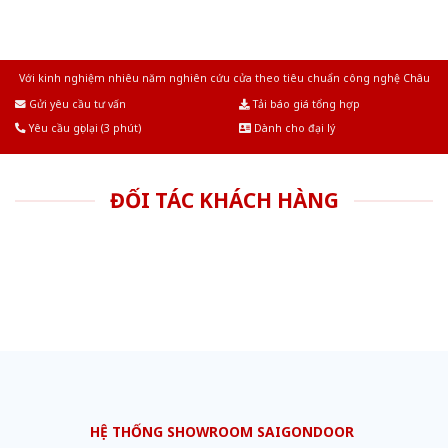
Với kinh nghiệm nhiêu năm nghiên cứu cửa theo tiêu chuẩn công nghệ Châu
Âu.Chúng tôi tự tin là nhà sản xuất & cung cấp hàng đầu tại Việt Nam!
Gửi yêu cầu tư vấn
Tải báo giá tổng hợp
Yêu cầu gọi lại (3 phút)
Dành cho đại lý
ĐỐI TÁC KHÁCH HÀNG
HỆ THỐNG SHOWROOM SAIGONDOOR