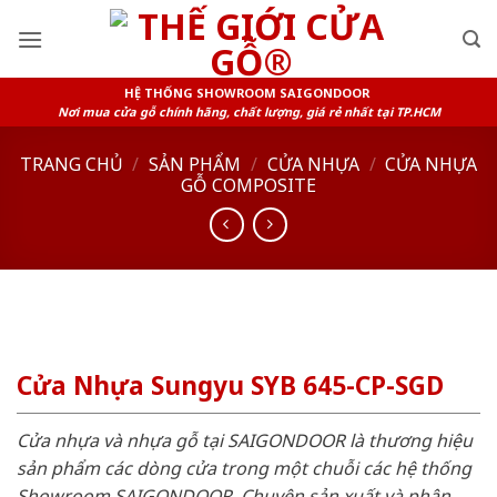
Skip
to
content
HỆ THỐNG SHOWROOM SAIGONDOOR
Nơi mua cửa gỗ chính hãng, chất lượng, giá rẻ nhất tại TP.HCM
TRANG CHỦ
/
SẢN PHẨM
/
CỬA NHỰA
/
CỬA NHỰA
GỖ COMPOSITE
Cửa Nhựa Sungyu SYB 645-CP-SGD
Cửa nhựa và nhựa gỗ tại SAIGONDOOR là thương hiệu
sản phẩm các dòng cửa trong một chuỗi các hệ thống
Showroom SAIGONDOOR. Chuyên sản xuất và phân