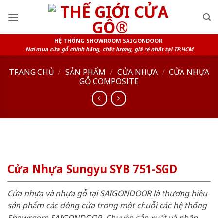
Skip
to
content
HỆ THỐNG SHOWROOM SAIGONDOOR
Nơi mua cửa gỗ chính hãng, chất lượng, giá rẻ nhất tại TP.HCM
TRANG CHỦ
/
SẢN PHẨM
/
CỬA NHỰA
/
CỬA NHỰA
GỖ COMPOSITE
Cửa Nhựa Sungyu SYB 751-SGD
Cửa nhựa và nhựa gỗ tại SAIGONDOOR là thương hiệu
sản phẩm các dòng cửa trong một chuỗi các hệ thống
Showroom SAIGONDOOR. Chuyên sản xuất và phân