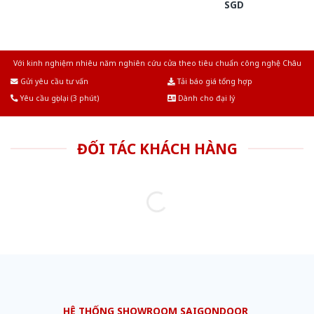
SGD
Với kinh nghiệm nhiêu năm nghiên cứu cửa theo tiêu chuẩn công nghệ Châu
Âu.Chúng tôi tự tin là nhà sản xuất & cung cấp hàng đầu tại Việt Nam!
Gửi yêu cầu tư vấn
Tải báo giá tổng hợp
Yêu cầu gọi lại (3 phút)
Dành cho đại lý
ĐỐI TÁC KHÁCH HÀNG
HỆ THỐNG SHOWROOM SAIGONDOOR