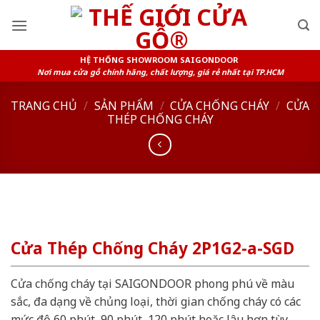
Skip
to
content
HỆ THỐNG SHOWROOM SAIGONDOOR
Nơi mua cửa gỗ chính hãng, chất lượng, giá rẻ nhất tại TP.HCM
TRANG CHỦ
/
SẢN PHẨM
/
CỬA CHỐNG CHÁY
/
CỬA
THÉP CHỐNG CHÁY
Cửa Thép Chống Cháy 2P1G2-a-SGD
Cửa chống cháy tại SAIGONDOOR phong phú về màu
sắc, đa dạng về chủng loại, thời gian chống cháy có các
mức độ 60 phút, 90 phút, 120 phút hoặc lâu hơn tùy