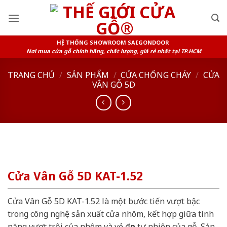
Skip
to
content
HỆ THỐNG SHOWROOM SAIGONDOOR
Nơi mua cửa gỗ chính hãng, chất lượng, giá rẻ nhất tại TP.HCM
TRANG CHỦ
/
SẢN PHẨM
/
CỬA CHỐNG CHÁY
/
CỬA
VÂN GỖ 5D
Cửa Vân Gỗ 5D KAT-1.52
Cửa Vân Gỗ 5D KAT-1.52 là một bước tiến vượt bậc
trong công nghệ sản xuất cửa nhôm, kết hợp giữa tính
năng vượt trội của nhôm và vẻ đẹp tự nhiên của gỗ. Sản