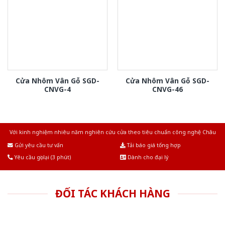
Cửa Nhôm Vân Gỗ SGD-
Cửa Nhôm Vân Gỗ SGD-
CNVG-4
CNVG-46
Với kinh nghiệm nhiêu năm nghiên cứu cửa theo tiêu chuẩn công nghệ Châu
Âu.Chúng tôi tự tin là nhà sản xuất & cung cấp hàng đầu tại Việt Nam!
Gửi yêu cầu tư vấn
Tải báo giá tổng hợp
Yêu cầu gọi lại (3 phút)
Dành cho đại lý
ĐỐI TÁC KHÁCH HÀNG