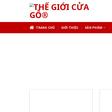
Skip
to
content
TRANG CHỦ
GIỚI THIỆU
SẢN PHẨM
TA