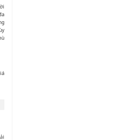
ời
đa
ng
ùy
hù
iá
ải