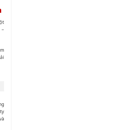
n
ột
 –
ẩm
ải
ng
ty
và