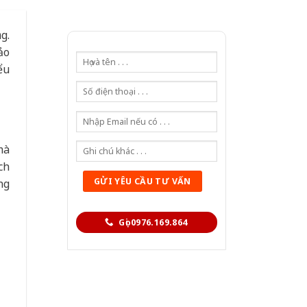
g.
ảo
ểu
mà
ch
ng
Gọi 0976.169.864