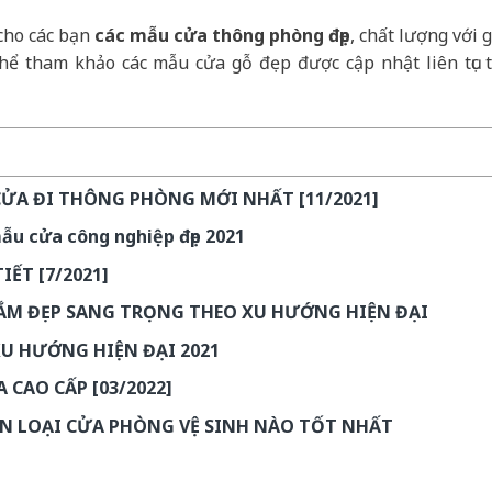
 cho các bạn
các mẫu cửa thông phòng đẹp
, chất lượng với g
hể tham khảo các mẫu cửa gỗ đẹp được cập nhật liên tục t
CỬA ĐI THÔNG PHÒNG MỚI NHẤT [11/2021]
mẫu cửa công nghiệp đẹp 2021
ẾT [7/2021]
ẮM ĐẸP SANG TRỌNG THEO XU HƯỚNG HIỆN ĐẠI
XU HƯỚNG HIỆN ĐẠI 2021
 CAO CẤP [03/2022]
ỌN LOẠI CỬA PHÒNG VỆ SINH NÀO TỐT NHẤT