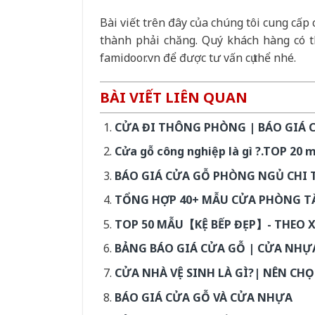
Bài viết trên đây của chúng tôi cung cấp
thành phải chăng. Quý khách hàng có t
famidoor.vn để được tư vấn cụ thể nhé.
BÀI VIẾT LIÊN QUAN
CỬA ĐI THÔNG PHÒNG | BÁO GIÁ 
Cửa gỗ công nghiệp là gì ?.TOP 20 
BÁO GIÁ CỬA GỖ PHÒNG NGỦ CHI TI
TỔNG HỢP 40+ MẪU CỬA PHÒNG T
TOP 50 MẪU【KỆ BẾP ĐẸP】- THEO 
BẢNG BÁO GIÁ CỬA GỖ | CỬA NHỰA
CỬA NHÀ VỆ SINH LÀ GÌ?| NÊN CH
BÁO GIÁ CỬA GỖ VÀ CỬA NHỰA