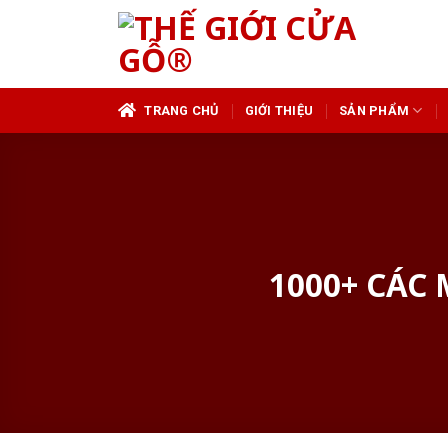
Skip
to
content
TRANG CHỦ
GIỚI THIỆU
SẢN PHẨM
1000+ CÁC