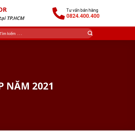
OR
Tư vấn bán hàng
0824.400.400
tại TP.HCM
ìm
ếm:
P NĂM 2021