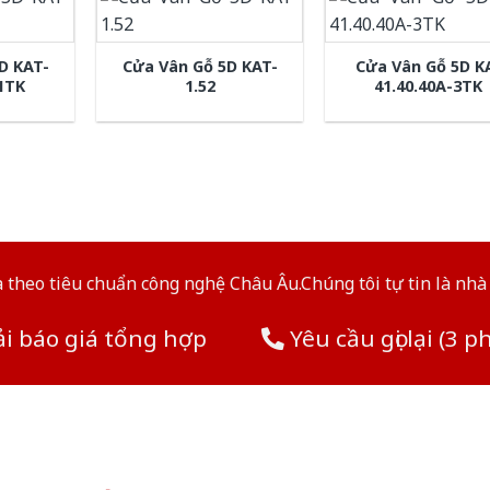
D KAT-
Cửa Vân Gỗ 5D KAT-
Cửa Vân Gỗ 5D K
-1TK
1.52
41.40.40A-3TK
theo tiêu chuẩn công nghệ Châu Âu.Chúng tôi tự tin là nhà 
i báo giá tổng hợp
Yêu cầu gọi lại (3 p