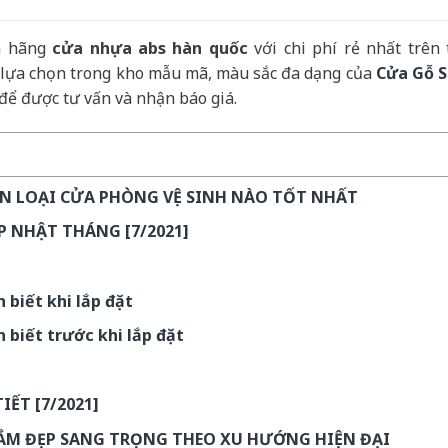
nh hãng
cửa nhựa abs hàn quốc
với chi phí rẻ nhất trên t
 lựa chọn trong kho mẫu mã, màu sắc đa dạng của
Cửa Gỗ S
để được tư vấn và nhận báo giá.
ỌN LOẠI CỬA PHÒNG VỆ SINH NÀO TỐT NHẤT
P NHẬT THÁNG [7/2021]
 biết khi lắp đặt
 biết trước khi lắp đặt
ẾT [7/2021]
ẮM ĐẸP SANG TRỌNG THEO XU HƯỚNG HIỆN ĐẠI