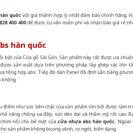
 hàn quốc
với giá thành hợp lý nhất đảm bảo chính hãng. H
828 400 400
để được tư vấn miễn phí và nhận báo giá rẻ nh
bs hàn quốc
ổi bật của Cửa gỗ Sài Gòn. Sản phẩm này rất được ưa chuộ
c
được sản xuất dựa trên phương pháp lắp ghép các lớn t
hựa tổng hợp abs. Tiếp đó dán Panel đã định sẵn bằng phươ
n không.
ưu điểm như sức bền chắc của sản phẩm lớn bởi được làm tr
khả năng chống va đập, sức dẻo dai và thẩm mỹ rất cao. B
n chìm nổi cho bề mặt của
cửa nhựa abs
hàn quốc.
Ngoài 
ho sản phẩm không bị cong vênh, co ngót, biến dạng.