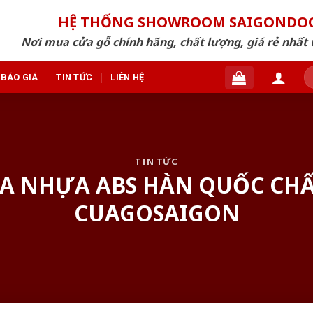
HỆ THỐNG SHOWROOM SAIGONDO
Nơi mua cửa gỗ chính hãng, chất lượng, giá rẻ nhất 
T
BÁO GIÁ
TIN TỨC
LIÊN HỆ
ki
TIN TỨC
ỬA NHỰA ABS HÀN QUỐC CHẤ
CUAGOSAIGON