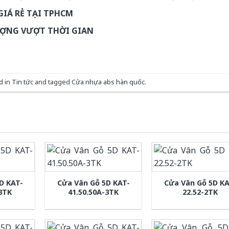
GIÁ RẺ TẠI TPHCM
ƯỢNG VƯỢT THỜI GIAN
d in
Tin tức
and tagged
Cửa nhựa abs hàn quốc
.
D KAT-
Cửa Vân Gỗ 5D KAT-
Cửa Vân Gỗ 5D KA
-3TK
41.50.50A-3TK
22.52-2TK