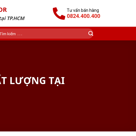
OR
Tư vấn bán hàng
0824.400.400
tại TP.HCM
ìm
ếm:
T LƯỢNG TẠI