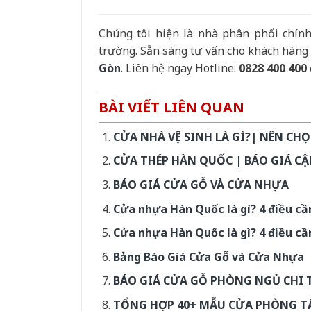
Chúng tôi hiện là nhà phân phối chí
trường. Sẵn sàng tư vấn cho khách hàng
Gòn
. Liên hệ ngay Hotline:
0828 400 400
BÀI VIẾT LIÊN QUAN
CỬA NHÀ VỆ SINH LÀ GÌ?| NÊN CH
CỬA THÉP HÀN QUỐC | BÁO GIÁ CẬ
BÁO GIÁ CỬA GỖ VÀ CỬA NHỰA
Cửa nhựa Hàn Quốc là gì? 4 điều cần
Cửa nhựa Hàn Quốc là gì? 4 điều cần
Bảng Báo Giá Cửa Gỗ và Cửa Nhựa
BÁO GIÁ CỬA GỖ PHÒNG NGỦ CHI TI
TỔNG HỢP 40+ MẪU CỬA PHÒNG T