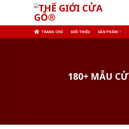
Skip
to
content
TRANG CHỦ
GIỚI THIỆU
SẢN PHẨM
180+ MẪU C