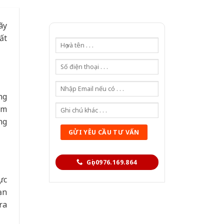
ãy
ất
ng
ấm
ng
Gọi 0976.169.864
ực
ạn
ra