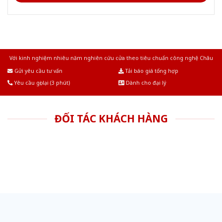
Với kinh nghiệm nhiêu năm nghiên cứu cửa theo tiêu chuẩn công nghệ Châu
Âu.Chúng tôi tự tin là nhà sản xuất & cung cấp hàng đầu tại Việt Nam!
Gửi yêu cầu tư vấn
Tải báo giá tổng hợp
Yêu cầu gọi lại (3 phút)
Dành cho đại lý
ĐỐI TÁC KHÁCH HÀNG