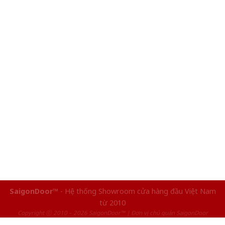
SaigonDoor™
- Hệ thống Showroom cửa hàng đầu Việt Nam
từ 2010
Copyright ⓒ 2010 – 2026 SaigonDoor™ | Đơn vị chủ quản SaigonDoor