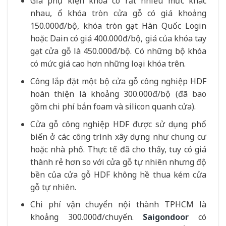
Giá phụ kiện khóa có rất nhiều mức khác
nhau, ổ khóa tròn cửa gỗ có giá khoảng
150.000đ/bộ, khóa tròn gạt Hàn Quốc Login
hoặc Dain có giá 400.000đ/bộ, giá của khóa tay
gạt cửa gỗ là 450.000đ/bộ. Có những bộ khóa
có mức giá cao hơn những loại khóa trên.
Công lắp đặt một bộ cửa gỗ công nghiệp HDF
hoàn thiện là khoảng 300.000đ/bộ (đã bao
gồm chi phí bắn foam và silicon quanh cửa).
Cửa gỗ công nghiệp HDF được sử dụng phổ
biến ở các công trình xây dựng như chung cư
hoặc nhà phố. Thực tế đã cho thấy, tuy có giá
thành rẻ hơn so với cửa gỗ tự nhiên nhưng độ
bền của cửa gỗ HDF không hề thua kém cửa
gỗ tự nhiên.
Chi phí vận chuyển nội thành TPHCM là
khoảng 300.000đ/chuyến.
Saigondoor
có