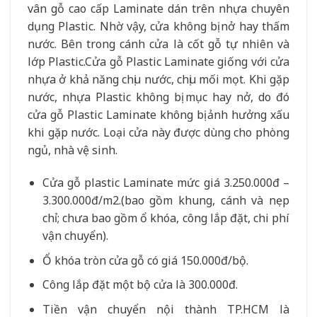
vân gỗ cao cấp Laminate dán trên nhựa chuyên
dụng Plastic. Nhờ vậy, cửa không bị nở hay thấm
nước. Bên trong cánh cửa là cốt gỗ tự nhiên và
lớp Plastic.Cửa gỗ Plastic Laminate giống với cửa
nhựa ở khả năng chịu nước, chịu mối mọt. Khi gặp
nước, nhựa Plastic không bị mục hay nở, do đó
cửa gỗ Plastic Laminate không bị ảnh hưởng xấu
khi gặp nước. Loại cửa này được dùng cho phòng
ngủ, nhà vệ sinh.
Cửa gỗ plastic Laminate mức giá 3.250.000đ –
3.300.000đ/m2.(bao gồm khung, cánh và nẹp
chỉ; chưa bao gồm ổ khóa, công lắp đặt, chi phí
vận chuyển).
Ổ khóa tròn cửa gỗ có giá 150.000đ/bộ.
Công lắp đặt một bộ cửa là 300.000đ.
Tiền vận chuyển nội thành TP.HCM là