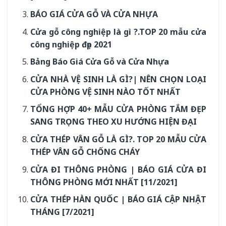
BÁO GIÁ CỬA GỖ VÀ CỬA NHỰA
Cửa gỗ công nghiệp là gì ?.TOP 20 mẫu cửa
công nghiệp đẹp 2021
Bảng Báo Giá Cửa Gỗ và Cửa Nhựa
CỬA NHÀ VỆ SINH LÀ GÌ?| NÊN CHỌN LOẠI
CỬA PHÒNG VỆ SINH NÀO TỐT NHẤT
TỔNG HỢP 40+ MẪU CỬA PHÒNG TẮM ĐẸP
SANG TRỌNG THEO XU HƯỚNG HIỆN ĐẠI
CỬA THÉP VÂN GỖ LÀ GÌ?. TOP 20 MẪU CỬA
THÉP VÂN GỖ CHỐNG CHÁY
CỬA ĐI THÔNG PHÒNG | BÁO GIÁ CỬA ĐI
THÔNG PHÒNG MỚI NHẤT [11/2021]
CỬA THÉP HÀN QUỐC | BÁO GIÁ CẬP NHẬT
THÁNG [7/2021]