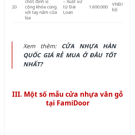
chốt định vị
– Xuất xứ
VNĐ/
20
cộng khóa cùng
từ Đài
1.600.000
bộ
với tay nắm cửa
Loan
lùa
Xem thêm:
CỬA NHỰA HÀN
QUỐC GIÁ RẺ MUA Ở ĐÂU TỐT
NHẤT?
III. Một số mẫu cửa nhựa vân gỗ
tại FamiDoor