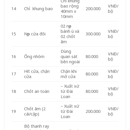
Chỉ khung
bao rộng
VNĐ/
14
Chỉ khung bao
200.000
40mm x
bộ
10mm
02 nẹp
bánh ú và
VNĐ/
15
Nẹp cửa đôi
300.000
02 chốt
bộ
âm
Dùng
VNĐ/
16
Ống nhòm
quan sát
80.000
bộ
bên ngoài
Hít cửa, chặn
Chặn khi
VNĐ/
17
80.000
cửa
mở cửa
bộ
– Xuất xứ
VNĐ/
18
Chốt an toàn
từ Đài
80.000
bộ
Loan
– Xuất xứ
Chốt âm (2
VNĐ/
19
từ Đài
200.000
cái/cặp)
bộ
Loan
Bộ thanh ray