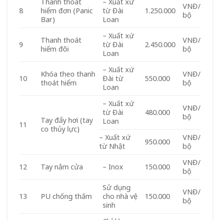
Thanh thoát
– Xuất xứ
VNĐ/
8
hiểm đơn (Panic
từ Đài
1.250.000
bộ
Bar)
Loan
– Xuất xứ
Thanh thoát
VNĐ/
9
từ Đài
2.450.000
hiểm đôi
bộ
Loan
– Xuất xứ
Khóa theo thanh
VNĐ/
10
Đài từ
550.000
thoát hiểm
bộ
Loan
– Xuất xứ
VNĐ/
từ Đài
480.000
bộ
Tay đẩy hơi (tay
Loan
11
co thủy lực)
– Xuất xứ
VNĐ/
950.000
từ Nhật
bộ
VNĐ/
12
Tay nắm cửa
– Inox
150.000
bộ
Sử dụng
VNĐ/
13
PU chống thấm
cho nhà vệ
150.000
bộ
sinh