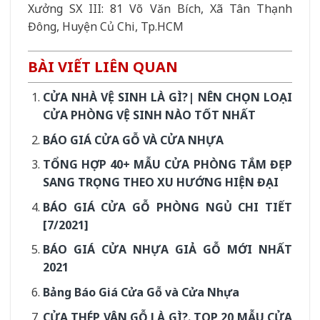
Xưởng SX III: 81 Võ Văn Bích, Xã Tân Thạnh
Đông, Huyện Củ Chi, Tp.HCM
BÀI VIẾT LIÊN QUAN
CỬA NHÀ VỆ SINH LÀ GÌ?| NÊN CHỌN LOẠI
CỬA PHÒNG VỆ SINH NÀO TỐT NHẤT
BÁO GIÁ CỬA GỖ VÀ CỬA NHỰA
TỔNG HỢP 40+ MẪU CỬA PHÒNG TẮM ĐẸP
SANG TRỌNG THEO XU HƯỚNG HIỆN ĐẠI
BÁO GIÁ CỬA GỖ PHÒNG NGỦ CHI TIẾT
[7/2021]
BÁO GIÁ CỬA NHỰA GIẢ GỖ MỚI NHẤT
2021
Bảng Báo Giá Cửa Gỗ và Cửa Nhựa
CỬA THÉP VÂN GỖ LÀ GÌ?. TOP 20 MẪU CỬA