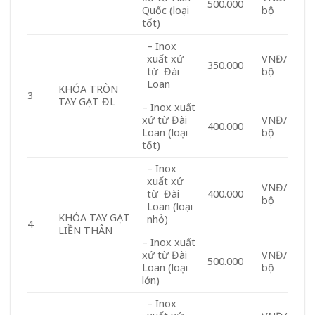
500.000
Quốc (loại
bộ
tốt)
– Inox
xuất xứ
VNĐ/
350.000
từ Đài
bộ
Loan
KHÓA TRÒN
3
TAY GẠT ĐL
– Inox xuất
xứ từ Đài
VNĐ/
400.000
Loan (loại
bộ
tốt)
– Inox
xuất xứ
VNĐ/
từ Đài
400.000
bộ
Loan (loại
KHÓA TAY GẠT
nhỏ)
4
LIỀN THÂN
– Inox xuất
xứ từ Đài
VNĐ/
500.000
Loan (loại
bộ
lớn)
– Inox