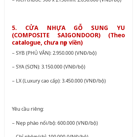
5. CỬA NHỰA GỖ SUNG YU
(COMPOSITE SAIGONDOOR) (Theo
catalogue, chưa nẹp viền)
– SYB (PHỦ VÂN): 2.950.000 (VNĐ/bộ)
– SYA (SƠN): 3.150.000 (VNĐ/bộ)
– LX (Luxury cao cấp): 3.450.000 (VNĐ/bộ)
Yêu cầu riêng:
– Nẹp phào nổi/bộ: 600.000 (VNĐ/bộ)
– Chỉ nhôm/chỉ: 100.000 (VNĐ/bộ)