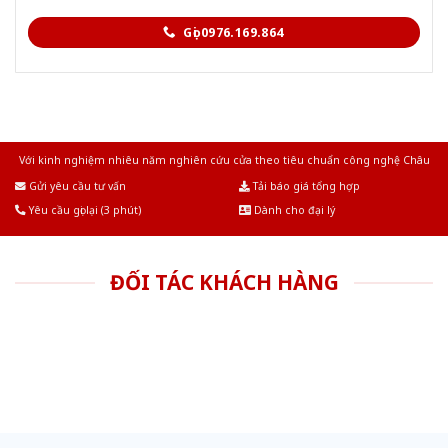
Gọi 0976.169.864
Với kinh nghiệm nhiêu năm nghiên cứu cửa theo tiêu chuẩn công nghệ Châu
Âu.Chúng tôi tự tin là nhà sản xuất & cung cấp hàng đầu tại Việt Nam!
Gửi yêu cầu tư vấn
Tải báo giá tổng hợp
Yêu cầu gọi lại (3 phút)
Dành cho đại lý
ĐỐI TÁC KHÁCH HÀNG