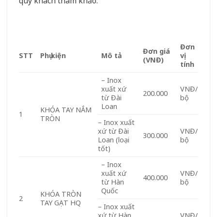
quý khách tham khảo:
Đơn
Đơn giá
STT
Phụ kiện
Mô tả
vị
(VNĐ)
tính
– Inox
xuất xứ
VNĐ/
200.000
từ Đài
bộ
Loan
KHÓA TAY NẮM
1
TRÒN
– Inox xuất
xứ từ Đài
VNĐ/
300.000
Loan (loại
bộ
tốt)
– Inox
xuất xứ
VNĐ/
400.000
từ Hàn
bộ
Quốc
KHÓA TRÒN
2
TAY GẠT HQ
– Inox xuất
xứ từ Hàn
VNĐ/