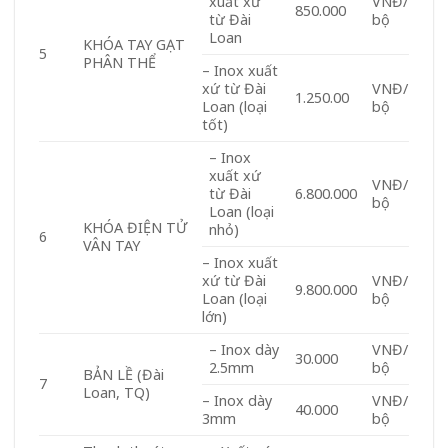
xuất xứ
VNĐ/
850.000
từ Đài
bộ
Loan
KHÓA TAY GẠT
5
PHÂN THỂ
– Inox xuất
xứ từ Đài
VNĐ/
1.250.00
Loan (loại
bộ
tốt)
– Inox
xuất xứ
VNĐ/
từ Đài
6.800.000
bộ
Loan (loại
KHÓA ĐIỆN TỬ
nhỏ)
6
VÂN TAY
– Inox xuất
xứ từ Đài
VNĐ/
9.800.000
Loan (loại
bộ
lớn)
– Inox dày
VNĐ/
30.000
2.5mm
bộ
BẢN LỀ (Đài
7
Loan, TQ)
– Inox dày
VNĐ/
40.000
3mm
bộ