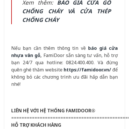
Xem thêm:
BÁO GIÁ CỬA GỖ
CHỐNG CHÁY VÀ CỬA THÉP
CHỐNG CHÁY
Nếu bạn cần thêm thông tin về
báo giá cửa
nhựa vân gỗ
,
FamiDoor sẵn sàng tư vấn, hỗ trợ
bạn 24/7 qua hotline: 0824.400.400. Và đừng
quên ghé thăm website
https://famidoor.vn/
để
không bỏ các chương trình ưu đãi hấp dẫn bạn
nhé!
LIÊN HỆ VỚI HỆ THỐNG FAMIDOOR®
=============================================
HỖ TRỢ KHÁCH HÀNG