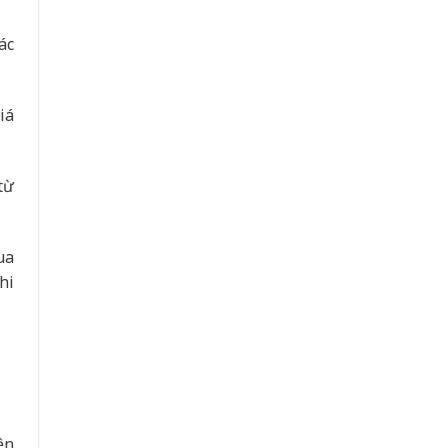
ác
iá
từ
ua
hi
ện