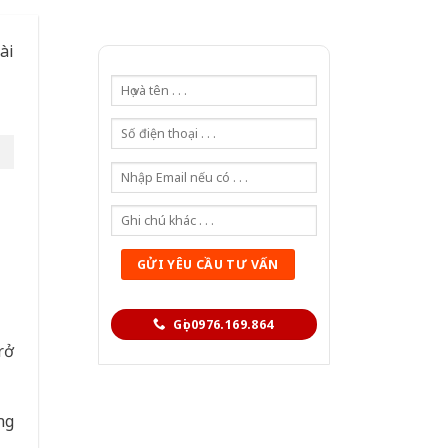
ài
Gọi 0976.169.864
rở
ng