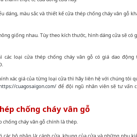
iểu dáng, màu sắc và thiết kế cửa thép chống cháy vân gỗ kh
hông giống nhau. Tùy theo kích thước, hình dáng cửa sẽ có g
hì các loại cửa thép chống cháy vân gỗ có giá dao động 
Đ.
h xác giá của từng loại cửa thì hãy liên hệ với chúng tôi q
https://cuagosaigon.com/
để đội ngũ nhân viên sẽ tư vấn c
thép chống cháy vân gỗ
ép chống cháy vân gỗ chính là thép.
ó các bộ phận là: cánh cửa, khung của cửa và những phụ ki