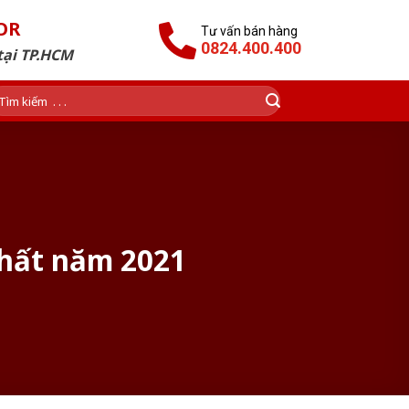
OR
Tư vấn bán hàng
0824.400.400
tại TP.HCM
ìm
ếm:
nhất năm 2021