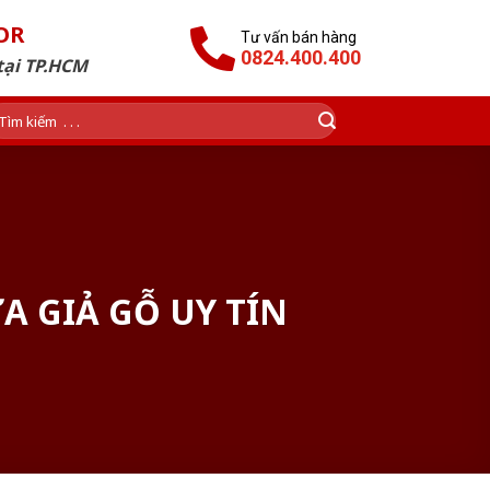
OR
Tư vấn bán hàng
0824.400.400
tại TP.HCM
ìm
ếm:
 GIẢ GỖ UY TÍN