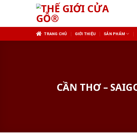
Skip
to
content
TRANG CHỦ
GIỚI THIỆU
SẢN PHẨM
CẦN THƠ – SAI