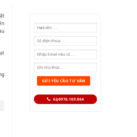
ất
ến
ầu
ại
ng
Gọi 0976.169.864