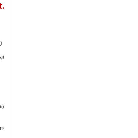
t.
g
ại
Độ
te