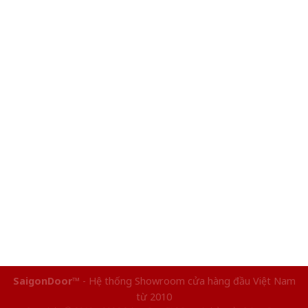
SaigonDoor™
- Hệ thống Showroom cửa hàng đầu Việt Nam
từ 2010