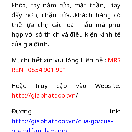
khóa, tay nắm cửa, mắt thần, tay
đẩy hơn, chặn cửa…khách hàng có
thể lựa chọn các loại mẫu mã phù
hợp với sở thích và điều kiện kinh tế
của gia đình.
Mọi chi tiết xin vui lòng Liên hệ :
MRS
REN 0854 901 901.
Hoặc truy cập vào Website:
http://giaphatdoor.vn
/
Đường link:
http://giaphatdoor.vn/cua-go/cua-
go-mdf-melamine
/