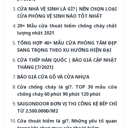
CỬA NHÀ VỆ SINH LÀ GÌ?| NÊN CHỌN LOẠI
CỬA PHÒNG VỆ SINH NÀO TỐT NHẤT
20+ Mẫu cửa thoát hiểm chống cháy chất
lượng nhất 2021
TỔNG HỢP 40+ MẪU CỬA PHÒNG TẮM ĐẸP
SANG TRỌNG THEO XU HƯỚNG HIỆN ĐẠI
CỬA THÉP HÀN QUỐC | BÁO GIÁ CẬP NHẬT
THÁNG [7/2021]
BÁO GIÁ CỬA GỖ VÀ CỬA NHỰA
Cửa chống cháy là gì?. TOP 30 mẫu cửa
chống cháy 60 phút 90 phút 120 phút
SAIGONDOOR ĐƠN VỊ THI CÔNG KỆ BẾP CHỈ
TỪ 2.500.000Đ/M2
Cửa thoát hiểm là gì?. Những yếu tố quan
trọng khi chọn mua cửa thoát hiểm