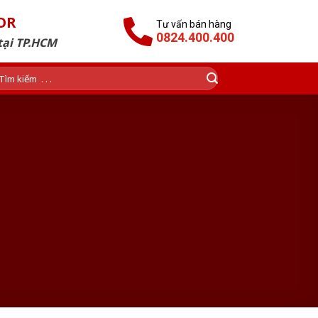
OR
Tư vấn bán hàng
0824.400.400
tại TP.HCM
ìm
ếm: