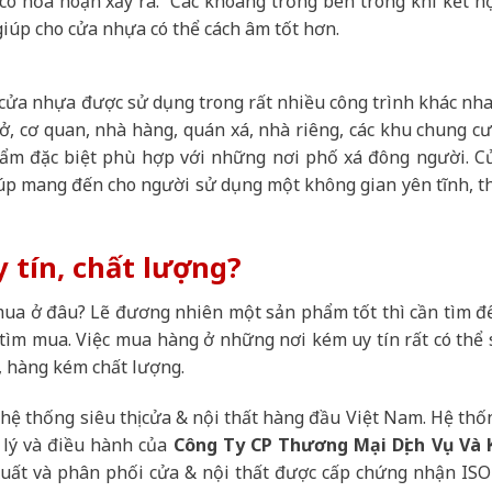
 có hỏa hoạn xảy ra. Các khoang trống bên trong khi kết h
giúp cho cửa nhựa có thể cách âm tốt hơn.
cửa nhựa được sử dụng trong rất nhiều công trình khác nha
ở, cơ quan, nhà hàng, quán xá, nhà riêng, các khu chung cư
ẩm đặc biệt phù hợp với những nơi phố xá đông người. C
úp mang đến cho người sử dụng một không gian yên tĩnh, t
 tín, chất lượng?
mua ở đâu? Lẽ đương nhiên một sản phẩm tốt thì cần tìm đ
 tìm mua. Việc mua hàng ở những nơi kém uy tín rất có thể 
, hàng kém chất lượng.
hệ thống siêu thị cửa & nội thất hàng đầu Việt Nam. Hệ thố
n lý và điều hành của
Công Ty CP Thương Mại Dịch Vụ Và 
n xuất và phân phối cửa & nội thất được cấp chứng nhận ISO