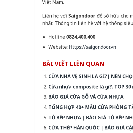
Việt Nam.
Liên hệ với
Saigondoor
để sở hữu cho m
nhất. Thông tin liên hệ với hệ thống siêu t
Hotline
0824.400.400
Website:
Https://saigondoor.vn
BÀI VIẾT LIÊN QUAN
CỬA NHÀ VỆ SINH LÀ GÌ?| NÊN CH
Cửa nhựa composite là gì?. TOP 30
BÁO GIÁ CỬA GỖ VÀ CỬA NHỰA
TỔNG HỢP 40+ MẪU CỬA PHÒNG T
TỦ BẾP NHỰA | BÁO GIÁ TỦ BẾP NH
CỬA THÉP HÀN QUỐC | BÁO GIÁ CẬ