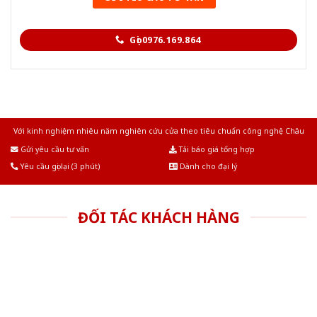
Gọi 0976.169.864
Với kinh nghiệm nhiêu năm nghiên cứu cửa theo tiêu chuẩn công nghệ Châu
Âu.Chúng tôi tự tin là nhà sản xuất & cung cấp hàng đầu tại Việt Nam!
Gửi yêu cầu tư vấn
Tải báo giá tổng hợp
Yêu cầu gọi lại (3 phút)
Dành cho đại lý
ĐỐI TÁC KHÁCH HÀNG