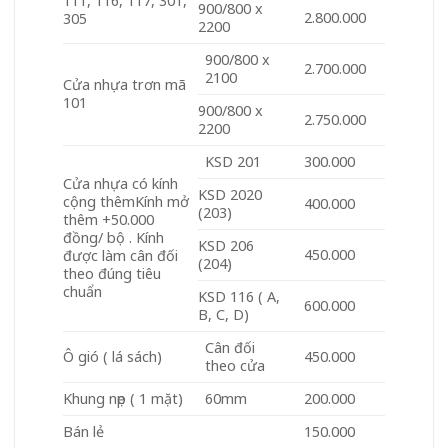
111, 116, 117, 301,
900/800 x
2.800.000
305
2200
900/800 x
2.700.000
2100
Cửa nhựa trơn mã
101
900/800 x
2.750.000
2200
KSD 201
300.000
Cửa nhựa có kính
KSD 2020
cộng thêmKính mở
400.000
(203)
thêm +50.000
đồng/ bộ . Kính
KSD 206
450.000
được làm cân đối
(204)
theo đúng tiêu
chuẩn
KSD 116 ( A,
600.000
B, C, D)
Cân đối
Ô gió ( lá sách)
450.000
theo cửa
Khung nẹp ( 1 mặt)
60mm
200.000
Bán lẻ
150.000