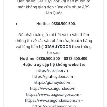
Liên hệ với GiaHuyDoor khi bạn muốn có
một không gian đẹp cùng cửa nhựa ABS
Hàn Quốc.
Hotline:
0886.500.500.
Để nhận báo giá chi tiết và tư vấn thêm
thông tin về các sản phẩm cửa, khách hàng
vui lòng liên hệ
GIAHUYDOOR
theo thông
tin sau:
Hotline:
0886.500.500 – 0818.400.400
Hoặc truy cập hệ thống website:
https://ecodoor.vn
–
https://giahuydoor.com
–
https://giahuydoor.vn
–
http://www.saigondoor.vn
–
https://www.cuagosaigon.com
–
https://www.saigondoor.com.vn
–
https://www.famidoor.vn