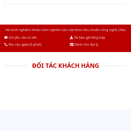
Với kinh nghiệm nhiêu năm nghiên cứu cửa theo tiêu chuẩn công nghệ Châu
Âu.Chúng tôi tự tin là nhà sản xuất & cung cấp hàng đầu tại Việt Nam!
Gửi yêu cầu tư vấn
Tải báo giá tổng hợp
Yêu cầu gọi lại (3 phút)
Dành cho đại lý
ĐỐI TÁC KHÁCH HÀNG