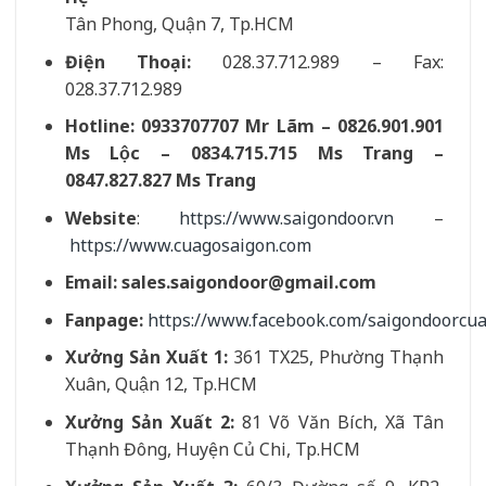
Tân Phong, Quận 7, Tp.HCM
Điện Thoại:
028.37.712.989 – Fax:
028.37.712.989
Hotline: 0933707707 Mr Lãm – 0826.901.901
Ms Lộc – 0834.715.715 Ms Trang –
0847.827.827 Ms Trang
Website
:
https://www.saigondoor.vn
–
https://www.cuagosaigon.com
Email:
sales.saigondoor@gmail.com
Fanpage:
https://www.facebook.com/saigondoorc
Xưởng Sản Xuất 1:
361 TX25, Phường Thạnh
Xuân, Quận 12, Tp.HCM
Xưởng Sản Xuất 2:
81 Võ Văn Bích, Xã Tân
Thạnh Đông, Huyện Củ Chi, Tp.HCM