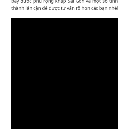
bày được phủ rộng khắp Sài Gòn và một số tỉnh
thành lân cận để được tư vấn rõ hơn các bạn nhé!