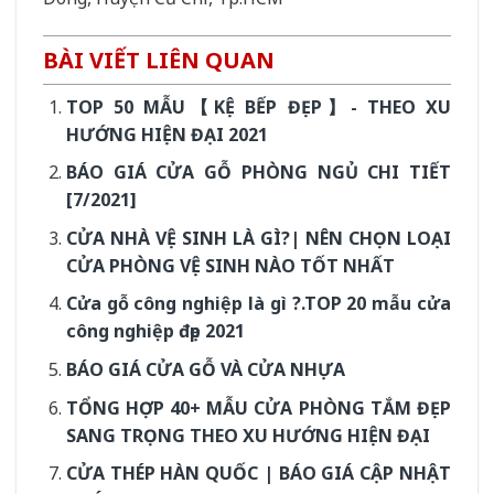
BÀI VIẾT LIÊN QUAN
TOP 50 MẪU【KỆ BẾP ĐẸP】- THEO XU
HƯỚNG HIỆN ĐẠI 2021
BÁO GIÁ CỬA GỖ PHÒNG NGỦ CHI TIẾT
[7/2021]
CỬA NHÀ VỆ SINH LÀ GÌ?| NÊN CHỌN LOẠI
CỬA PHÒNG VỆ SINH NÀO TỐT NHẤT
Cửa gỗ công nghiệp là gì ?.TOP 20 mẫu cửa
công nghiệp đẹp 2021
BÁO GIÁ CỬA GỖ VÀ CỬA NHỰA
TỔNG HỢP 40+ MẪU CỬA PHÒNG TẮM ĐẸP
SANG TRỌNG THEO XU HƯỚNG HIỆN ĐẠI
CỬA THÉP HÀN QUỐC | BÁO GIÁ CẬP NHẬT