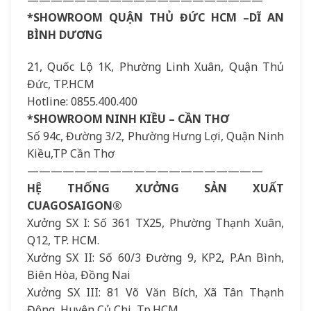
————————————————————
*SHOWROOM QUẬN THỦ ĐỨC HCM –DĨ AN
BÌNH DƯƠNG
21, Quốc Lộ 1K, Phường Linh Xuân, Quận Thủ
Đức, TP.HCM
Hotline: 0855.400.400
*SHOWROOM NINH KIỀU – CẦN THƠ
Số 94c, Đường 3/2, Phường Hưng Lợi, Quận Ninh
Kiều,TP Cần Thơ
————————————————————
HỆ THỐNG XƯỞNG SẢN XUẤT
CUAGOSAIGON®
Xưởng SX I: Số 361 TX25, Phường Thạnh Xuân,
Q12, TP. HCM.
Xưởng SX II: Số 60/3 Đường 9, KP2, P.An Bình,
Biên Hòa, Đồng Nai
Xưởng SX III: 81 Võ Văn Bích, Xã Tân Thạnh
Đông, Huyện Củ Chi, Tp.HCM