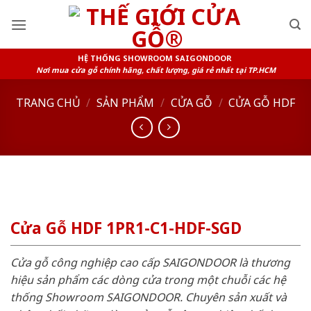
Skip
to
content
HỆ THỐNG SHOWROOM SAIGONDOOR
Nơi mua cửa gỗ chính hãng, chất lượng, giá rẻ nhất tại TP.HCM
TRANG CHỦ
/
SẢN PHẨM
/
CỬA GỖ
/
CỬA GỖ HDF
Cửa Gỗ HDF 1PR1-C1-HDF-SGD
Cửa gỗ công nghiệp cao cấp SAIGONDOOR là thương
hiệu sản phẩm các dòng cửa trong một chuỗi các hệ
thống Showroom SAIGONDOOR. Chuyên sản xuất và