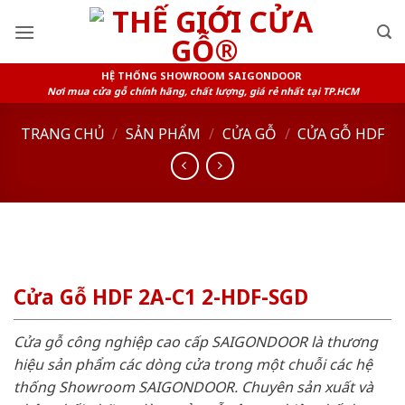
Skip
to
content
HỆ THỐNG SHOWROOM SAIGONDOOR
Nơi mua cửa gỗ chính hãng, chất lượng, giá rẻ nhất tại TP.HCM
TRANG CHỦ
/
SẢN PHẨM
/
CỬA GỖ
/
CỬA GỖ HDF
Cửa Gỗ HDF 2A-C1 2-HDF-SGD
Cửa gỗ công nghiệp cao cấp SAIGONDOOR là thương
hiệu sản phẩm các dòng cửa trong một chuỗi các hệ
thống Showroom SAIGONDOOR. Chuyên sản xuất và