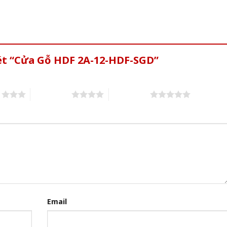
xét “Cửa Gỗ HDF 2A-12-HDF-SGD”
s
4 of 5 stars
5 of 5 stars
Email