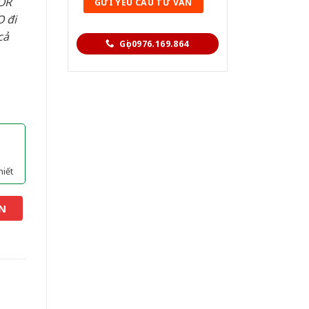
OR
 đi
cả
Gọi 0976.169.864
hiết
N