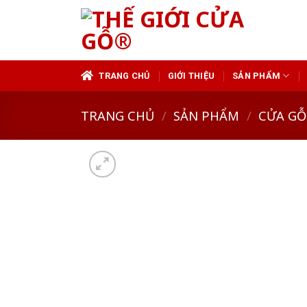
Skip
to
content
TRANG CHỦ
GIỚI THIỆU
SẢN PHẨM
TRANG CHỦ
/
SẢN PHẨM
/
CỬA GỖ