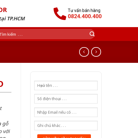
OR
Tư vấn bán hàng
0824.400.400
tại TP.HCM
ìm
ếm:
D
t
a gỗ
 với