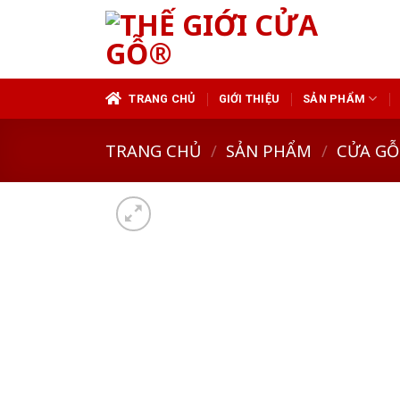
Skip
to
content
TRANG CHỦ
GIỚI THIỆU
SẢN PHẨM
TRANG CHỦ
/
SẢN PHẨM
/
CỬA GỖ