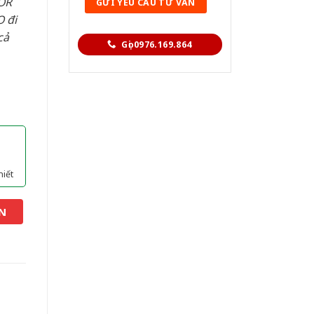
OR
 đi
cả
Gọi 0976.169.864
hiết
N