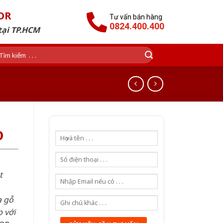
OR
Tư vấn bán hàng
0824.400.400
tại TP.HCM
ìm
ếm:
D
t
a gỗ
 với