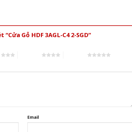
xét “Cửa Gỗ HDF 3AGL-C4 2-SGD”
s
4 of 5 stars
5 of 5 stars
Email