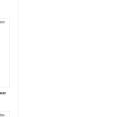
D
eer