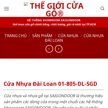
Skip
to
content
HỆ THỐNG SHOWROOM SAIGONDOOR
Nơi mua cửa gỗ chính hãng, chất lượng, giá rẻ nhất tại TP.HCM
TRANG CHỦ
/
SẢN PHẨM
/
CỬA NHỰA
/
CỬA NHỰA
ĐÀI LOAN
Cửa Nhựa Đài Loan 01-805-DL-SGD
Cửa nhựa và nhựa gỗ tại SAIGONDOOR là thương hiệu
sản phẩm các dòng cửa trong một chuỗi các hệ thống
Showroom SAIGONDOOR. Chuyên sản xuất và phân