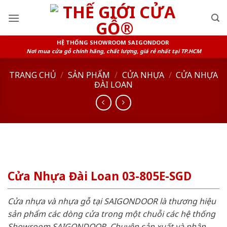
Skip
to
content
HỆ THỐNG SHOWROOM SAIGONDOOR
Nơi mua cửa gỗ chính hãng, chất lượng, giá rẻ nhất tại TP.HCM
TRANG CHỦ
/
SẢN PHẨM
/
CỬA NHỰA
/
CỬA NHỰA
ĐÀI LOAN
Cửa Nhựa Đài Loan 03-805E-SGD
Cửa nhựa và nhựa gỗ tại SAIGONDOOR là thương hiệu
sản phẩm các dòng cửa trong một chuỗi các hệ thống
Showroom SAIGONDOOR. Chuyên sản xuất và phân