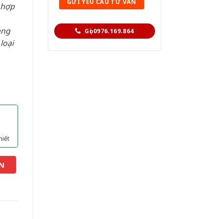
 hợp
àng
Gọi 0976.169.864
loại
hiết
N