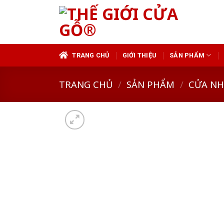
Skip
to
content
TRANG CHỦ
GIỚI THIỆU
SẢN PHẨM
TRANG CHỦ
/
SẢN PHẨM
/
CỬA N