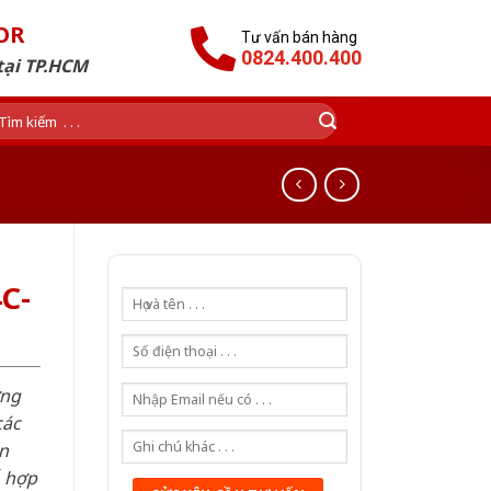
OR
Tư vấn bán hàng
0824.400.400
tại TP.HCM
ìm
ếm:
C-
ơng
các
n
ỗ hợp