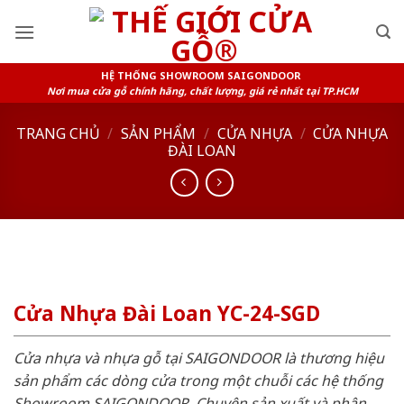
Skip
to
content
HỆ THỐNG SHOWROOM SAIGONDOOR
Nơi mua cửa gỗ chính hãng, chất lượng, giá rẻ nhất tại TP.HCM
TRANG CHỦ
/
SẢN PHẨM
/
CỬA NHỰA
/
CỬA NHỰA
ĐÀI LOAN
Cửa Nhựa Đài Loan YC-24-SGD
Cửa nhựa và nhựa gỗ tại SAIGONDOOR là thương hiệu
sản phẩm các dòng cửa trong một chuỗi các hệ thống
Showroom SAIGONDOOR. Chuyên sản xuất và phân