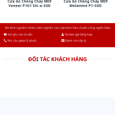
Cửa Gỗ Chống Cháy MDF
Cửa Gỗ Chống Cháy MDF
Veneer P1G1 Sồi-a-SGD
Melamine P1-SGD
Với kinh nghiệm nhiêu năm nghiên cứu cửa theo tiêu chuẩn công nghệ Châu
Âu.Chúng tôi tự tin là nhà sản xuất & cung cấp hàng đầu tại Việt Nam!
Gửi yêu cầu tư vấn
Tải báo giá tổng hợp
Yêu cầu gọi lại (3 phút)
Dành cho đại lý
ĐỐI TÁC KHÁCH HÀNG