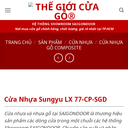
Skip
to
content
HỆ THỐNG SHOWROOM SAIGONDOOR
Nơi mua cửa gỗ chính hãng, chất lượng, giá rẻ nhất tại TP.HCM
TRANG CHỦ
/
SẢN PHẨM
/
CỬA NHỰA
/
CỬA NHỰA
GỖ COMPOSITE
Cửa Nhựa Sungyu LX 77-CP-SGD
Cửa nhựa và nhựa gỗ tại SAIGONDOOR là thương hiệu
sản phẩm các dòng cửa trong một chuỗi các hệ thống
Showroom SAIGONDOOR. Chuyên sản xuất và phân