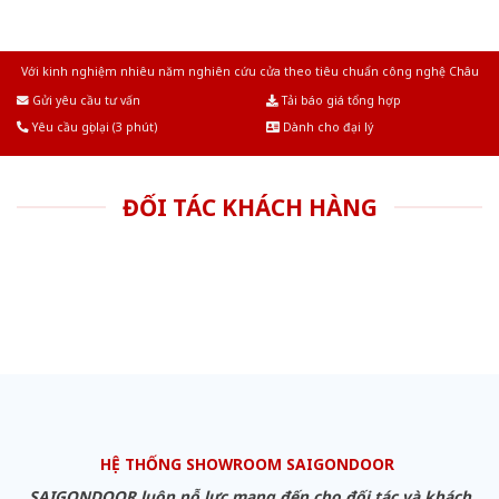
Với kinh nghiệm nhiêu năm nghiên cứu cửa theo tiêu chuẩn công nghệ Châu
Âu.Chúng tôi tự tin là nhà sản xuất & cung cấp hàng đầu tại Việt Nam!
Gửi yêu cầu tư vấn
Tải báo giá tổng hợp
Yêu cầu gọi lại (3 phút)
Dành cho đại lý
ĐỐI TÁC KHÁCH HÀNG
HỆ THỐNG SHOWROOM SAIGONDOOR
SAIGONDOOR luôn nỗ lực mang đến cho đối tác và khách