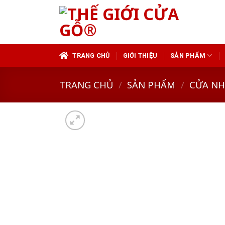
Skip
to
content
TRANG CHỦ
GIỚI THIỆU
SẢN PHẨM
TRANG CHỦ
/
SẢN PHẨM
/
CỬA N