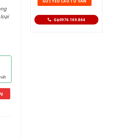
àng
loại
Gọi 0976.169.864
hiết
N