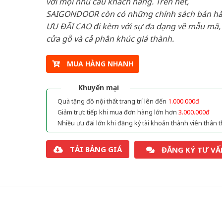
với mọi nhu cầu khách hàng. Trên hết,
SAIGONDOOR còn có những chính sách bán h
ƯU ĐÃI CAO đi kèm với sự đa dạng về mẫu mã, 
cửa gỗ và cả phân khúc giá thành.
MUA HÀNG NHANH
Khuyến mại
Quà tặng đồ nội thất trang trí lên đến
1.000.000đ
Giảm trực tiếp khi mua đơn hàng lớn hơn
3.000.000đ
Nhiều ưu đãi lớn khi đăng ký tài khoản thành viên thân t
TẢI BẢNG GIÁ
ĐĂNG KÝ TƯ VẤ