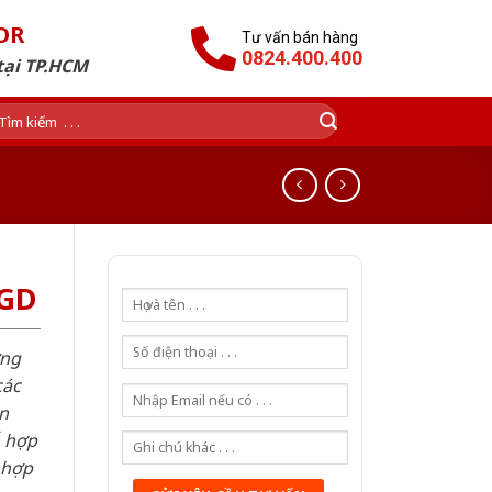
OR
Tư vấn bán hàng
0824.400.400
tại TP.HCM
ìm
ếm:
SGD
ơng
các
n
ỗ hợp
 hợp