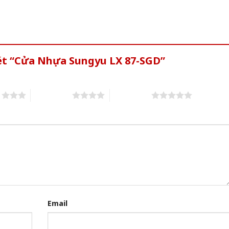
xét “Cửa Nhựa Sungyu LX 87-SGD”
s
4 of 5 stars
5 of 5 stars
Email