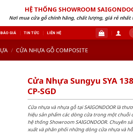
HỆ THỐNG SHOWROOM SAIGONDO
Nơi mua cửa gỗ chính hãng, chất lượng, giá rẻ nhất 
T
BÁO GIÁ
TIN TỨC
LIÊN HỆ
ki
HỰA
/
CỬA NHỰA GỖ COMPOSITE
Cửa Nhựa Sungyu SYA 138
CP-SGD
Cửa nhựa và nhựa gỗ tại SAIGONDOOR là thư
hiệu sản phẩm các dòng cửa trong một chuỗi 
hệ thống Showroom SAIGONDOOR. Chuyên sả
xuất và phân phối những dòng cửa nhựa và h