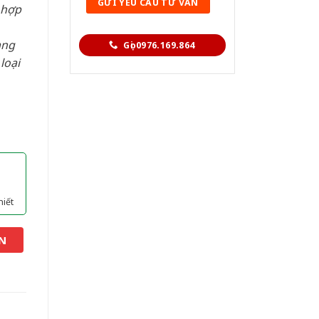
 hợp
àng
Gọi 0976.169.864
loại
hiết
N