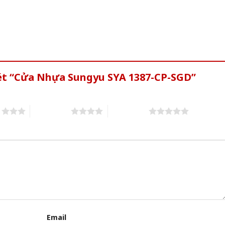
xét “Cửa Nhựa Sungyu SYA 1387-CP-SGD”
s
4 of 5 stars
5 of 5 stars
Email