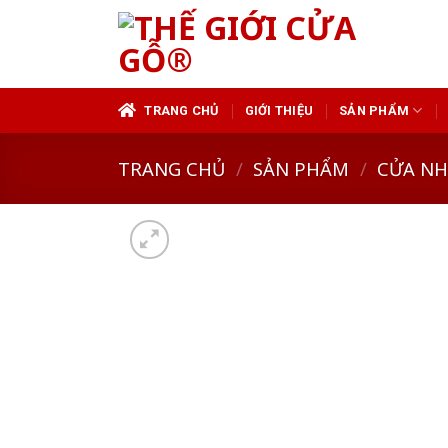
Skip
to
content
TRANG CHỦ
GIỚI THIỆU
SẢN PHẨM
TRANG CHỦ
/
SẢN PHẨM
/
CỬA N