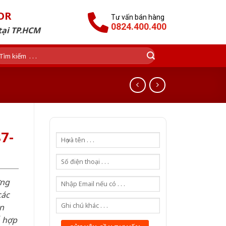
OR
Tư vấn bán hàng
0824.400.400
tại TP.HCM
ìm
ếm:
7-
ơng
các
n
ỗ hợp