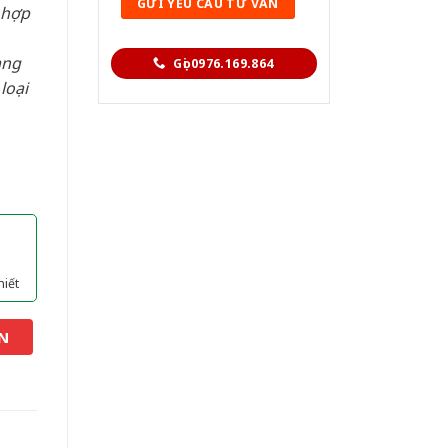
 hợp
àng
Gọi 0976.169.864
loại
hiết
N