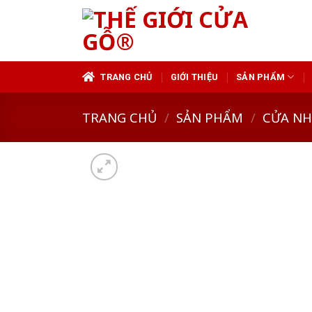
Skip
to
content
TRANG CHỦ
GIỚI THIỆU
SẢN PHẨM
TRANG CHỦ
/
SẢN PHẨM
/
CỬA N