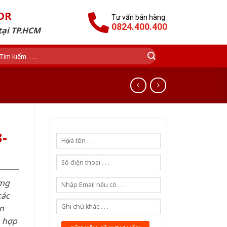
OR
Tư vấn bán hàng
0824.400.400
tại TP.HCM
ìm
ếm:
-
ơng
các
n
ỗ hợp