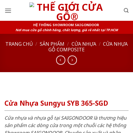
Skip
to
content
HỆ THỐNG SHOWROOM SAIGONDOOR
Nơi mua cửa gỗ chính hãng, chất lượng, giá rẻ nhất tại TP.HCM
TRANG CHỦ
/
SẢN PHẨM
/
CỬA NHỰA
/
CỬA NHỰA
GỖ COMPOSITE
Cửa Nhựa Sungyu SYB 365-SGD
Cửa nhựa và nhựa gỗ tại SAIGONDOOR là thương hiệu
sản phẩm các dòng cửa trong một chuỗi các hệ thống
Showroom SAIGONDOOR. Chuyên sản xuất và phân