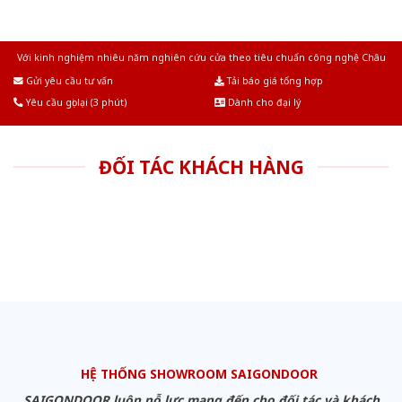
Với kinh nghiệm nhiêu năm nghiên cứu cửa theo tiêu chuẩn công nghệ Châu
Âu.Chúng tôi tự tin là nhà sản xuất & cung cấp hàng đầu tại Việt Nam!
Gửi yêu cầu tư vấn
Tải báo giá tổng hợp
Yêu cầu gọi lại (3 phút)
Dành cho đại lý
ĐỐI TÁC KHÁCH HÀNG
HỆ THỐNG SHOWROOM SAIGONDOOR
SAIGONDOOR luôn nỗ lực mang đến cho đối tác và khách