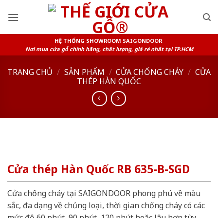
Skip
to
content
HỆ THỐNG SHOWROOM SAIGONDOOR
Nơi mua cửa gỗ chính hãng, chất lượng, giá rẻ nhất tại TP.HCM
TRANG CHỦ
/
SẢN PHẨM
/
CỬA CHỐNG CHÁY
/
CỬA
THÉP HÀN QUỐC
Cửa thép Hàn Quốc RB 635-B-SGD
Cửa chống cháy tại SAIGONDOOR phong phú về màu
sắc, đa dạng về chủng loại, thời gian chống cháy có các
mức độ 60 phút, 90 phút, 120 phút hoặc lâu hơn tùy