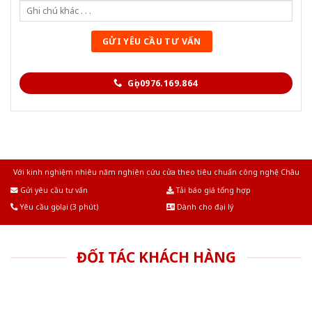
Gọi 0976.169.864
Với kinh nghiệm nhiêu năm nghiên cứu cửa theo tiêu chuẩn công nghệ Châu
Âu.Chúng tôi tự tin là nhà sản xuất & cung cấp hàng đầu tại Việt Nam!
Gửi yêu cầu tư vấn
Tải báo giá tổng hợp
Yêu cầu gọi lại (3 phút)
Dành cho đại lý
ĐỐI TÁC KHÁCH HÀNG