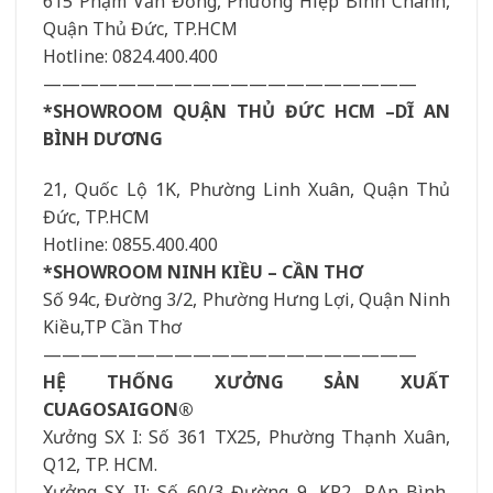
615 Phạm Văn Đồng, Phường Hiệp Bình Chánh,
Quận Thủ Đức, TP.HCM
Hotline: 0824.400.400
————————————————————
*SHOWROOM QUẬN THỦ ĐỨC HCM –DĨ AN
BÌNH DƯƠNG
21, Quốc Lộ 1K, Phường Linh Xuân, Quận Thủ
Đức, TP.HCM
Hotline: 0855.400.400
*SHOWROOM NINH KIỀU – CẦN THƠ
Số 94c, Đường 3/2, Phường Hưng Lợi, Quận Ninh
Kiều,TP Cần Thơ
————————————————————
HỆ THỐNG XƯỞNG SẢN XUẤT
CUAGOSAIGON®
Xưởng SX I: Số 361 TX25, Phường Thạnh Xuân,
Q12, TP. HCM.
Xưởng SX II: Số 60/3 Đường 9, KP2, P.An Bình,