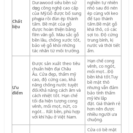
Durawood siêu bền sử
nghiền tự nhiên
dụng công nghệ cao cấp
nhỏ sau đó nén
của Mỹ.Gỗ được bổ sung
ép cùng với keo
phụ gia rồi đùn ép thành
để tạo thành
Chất
tấm. Bề mặt của gỗ
tấm.Bề mặt gỗ
liệu
được hoàn thiện bằng
khá thô, có các
film vân gỗ. Màu sắc gỗ
sợi to. Độ cứng
bền lâu, chống xước tốt,
trung bình, kị
bảo vệ gỗ khỏi những
nước và thời tiết
tác nhân từ môi trường.
ẩm.
Hạn chế cong
Được sản xuất theo tiêu
vênh, co ngót,
chuẩn hiện đại Châu
mối mọt…Độ
Âu. Cửa đẹp, thẩm mỹ
bền khá tốt.Tuy
cao, độ cứng cao, khả
bề mặt thô
năng chống nước tuyệt
Ưu
nhưng vẫn đảm
đối.Khả năng cách âm và
điểm
bảo tính thẩm
cách nhiệt tốt. Hạn chế
mỹ khi lắp
tối đa hiện tượng cong
đặt. Giá thành rẻ
vênh, mối mọt, nứt, co
hơn nên được
ngót… Rất bền, phù hợp
nhiều người ưa
với khí hậu ở Việt Nam.
chuộng.
Cửa có bề mặt