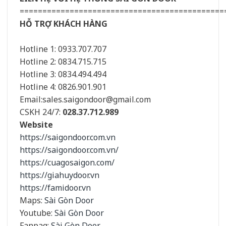
=============================================
HỖ TRỢ KHÁCH HÀNG
Hotline 1: 0933.707.707
Hotline 2: 0834.715.715
Hotline 3: 0834.494.494
Hotline 4: 0826.901.901
Email:
sales.saigondoor@gmail.com
CSKH 24/7:
028.37.712.989
Website
https://saigondoor.com.vn
https://saigondoor.com.vn/
https://cuagosaigon.com/
https://giahuydoor.vn
https://famidoor.vn
Maps:
Sài Gòn Door
Youtube:
Sài Gòn Door
Fanpag:
Sài Gòn Door