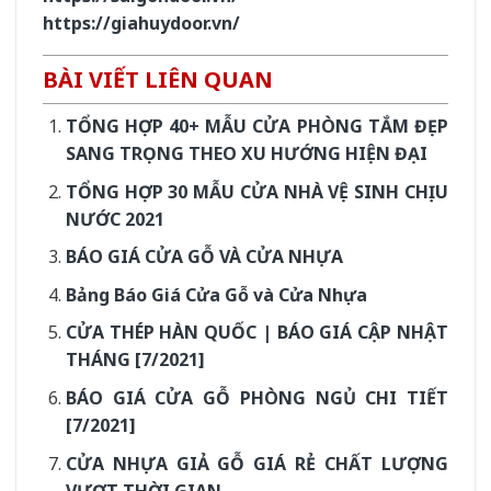
https://giahuydoor.vn/
BÀI VIẾT LIÊN QUAN
TỔNG HỢP 40+ MẪU CỬA PHÒNG TẮM ĐẸP
SANG TRỌNG THEO XU HƯỚNG HIỆN ĐẠI
TỔNG HỢP 30 MẪU CỬA NHÀ VỆ SINH CHỊU
NƯỚC 2021
BÁO GIÁ CỬA GỖ VÀ CỬA NHỰA
Bảng Báo Giá Cửa Gỗ và Cửa Nhựa
CỬA THÉP HÀN QUỐC | BÁO GIÁ CẬP NHẬT
THÁNG [7/2021]
BÁO GIÁ CỬA GỖ PHÒNG NGỦ CHI TIẾT
[7/2021]
CỬA NHỰA GIẢ GỖ GIÁ RẺ CHẤT LƯỢNG
VƯỢT THỜI GIAN