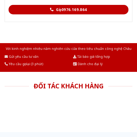
Gọi 0976.169.864
Với kinh nghiệm nhiêu năm nghiên cứu cửa theo tiêu chuẩn công nghệ Châu
Âu.Chúng tôi tự tin là nhà sản xuất & cung cấp hàng đầu tại Việt Nam!
Gửi yêu cầu tư vấn
Tải báo giá tổng hợp
Yêu cầu gọi lại (3 phút)
Dành cho đại lý
ĐỐI TÁC KHÁCH HÀNG