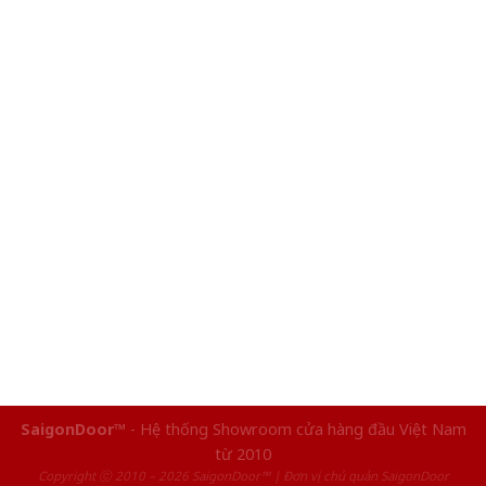
SaigonDoor™
- Hệ thống Showroom cửa hàng đầu Việt Nam
từ 2010
Copyright ⓒ 2010 – 2026 SaigonDoor™ | Đơn vị chủ quản SaigonDoor