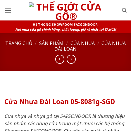
Skip
to
content
HỆ THỐNG SHOWROOM SAIGONDOOR
Nơi mua cửa gỗ chính hãng, chất lượng, giá rẻ nhất tại TP.HCM
TRANG CHỦ
/
SẢN PHẨM
/
CỬA NHỰA
/
CỬA NHỰA
ĐÀI LOAN
Cửa Nhựa Đài Loan 05-8081g-SGD
Cửa nhựa và nhựa gỗ tại SAIGONDOOR là thương hiệu
sản phẩm các dòng cửa trong một chuỗi các hệ thống
Showroom SAIGONDOOR. Chuyên sản xuất và phân