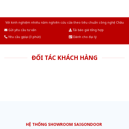
Với kinh nghiệm nhiêu năm nghiên cứu cửa theo tiêu chuẩn công nghệ Châu
Âu.Chúng tôi tự tin là nhà sản xuất & cung cấp hàng đầu tại Việt Nam!
Gửi yêu cầu tư vấn
Tải báo giá tổng hợp
Yêu cầu gọi lại (3 phút)
Dành cho đại lý
ĐỐI TÁC KHÁCH HÀNG
HỆ THỐNG SHOWROOM SAIGONDOOR