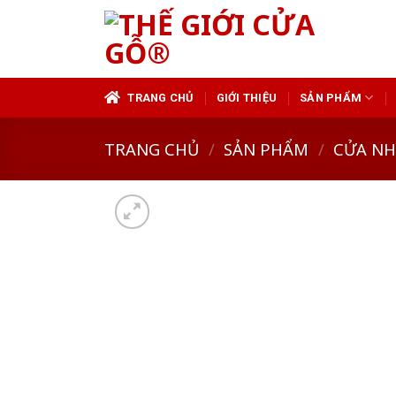
Skip
to
content
TRANG CHỦ
GIỚI THIỆU
SẢN PHẨM
TRANG CHỦ
/
SẢN PHẨM
/
CỬA N