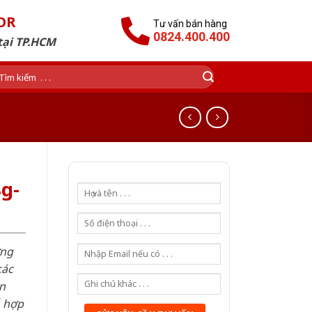
OR
Tư vấn bán hàng
0824.400.400
tại TP.HCM
ìm
ếm:
g-
ơng
các
n
ỗ hợp