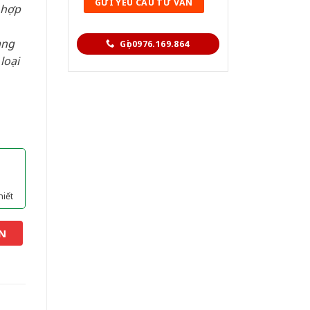
 hợp
àng
Gọi 0976.169.864
loại
hiết
N