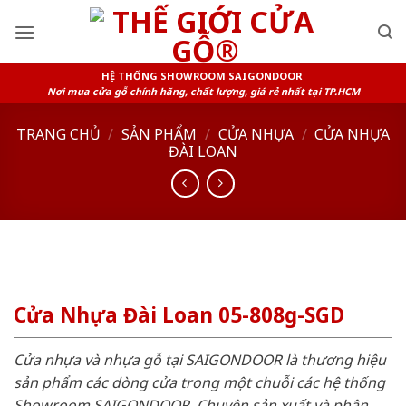
Skip
to
content
HỆ THỐNG SHOWROOM SAIGONDOOR
Nơi mua cửa gỗ chính hãng, chất lượng, giá rẻ nhất tại TP.HCM
TRANG CHỦ
/
SẢN PHẨM
/
CỬA NHỰA
/
CỬA NHỰA
ĐÀI LOAN
Cửa Nhựa Đài Loan 05-808g-SGD
Cửa nhựa và nhựa gỗ tại SAIGONDOOR là thương hiệu
sản phẩm các dòng cửa trong một chuỗi các hệ thống
Showroom SAIGONDOOR. Chuyên sản xuất và phân