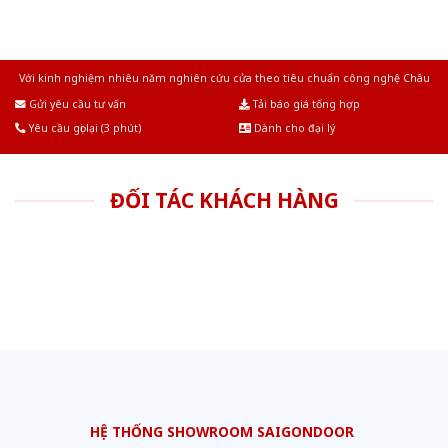
Với kinh nghiệm nhiêu năm nghiên cứu cửa theo tiêu chuẩn công nghệ Châu
Âu.Chúng tôi tự tin là nhà sản xuất & cung cấp hàng đầu tại Việt Nam!
Gửi yêu cầu tư vấn
Tải báo giá tổng hợp
Yêu cầu gọi lại (3 phút)
Dành cho đại lý
ĐỐI TÁC KHÁCH HÀNG
HỆ THỐNG SHOWROOM SAIGONDOOR